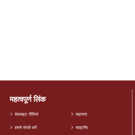
महत्वपूर्ण लिंक
वेबसाइट नीतियां
सहायता
हमसे संपर्क करें
साइटमैप